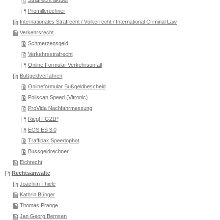
Strafrecht aktuell
Promillerechner
Internationales Strafrecht / Völkerrecht / International Criminal Law
Verkehrsrecht
Schmerzensgeld
Verkehrsstrafrecht
Online Formular Verkehrsunfall
Bußgeldverfahren
Onlineformular Bußgeldbescheid
Poliscan Speed (Vitronic)
ProVida Nachfahrmessung
Riegl FG21P
EOS ES 3.0
Traffipax Speedophot
Bussgeldrechner
Eichrecht
Rechtsanwälte
Joachim Thiele
Kathrin Bünger
Thomas Prange
Jan Georg Bernsen