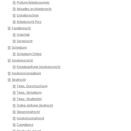
Prüfung Arbeitszeugnis
Aktuelles im Arbeitsrecht
Gehaltsrechner
Arbeitsrecht Porz
Familienrecht
Unterhalt
Sorgerecht
Scheidung
Scheidung Online
Insolvenzrecht
Kontaktanfrage Insolvenzrecht
Insolvenzverwaltung
Strafrecht
Tipps: Durchsuchung
Tipps: Verhaftung
Tipps: Strafbefehl
Online-Anfrage Strafrecht
Steuerstrafrecht
Insolvenzstrafrecht
Compliance