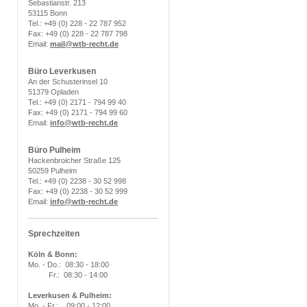
Sebastianstr. 213
53115 Bonn
Tel.: +49 (0) 228 - 22 787 952
Fax: +49 (0) 228 - 22 787 798
Email:
mail@wtb-recht.de
Büro Leverkusen
An der Schusterinsel 10
51379 Opladen
Tel.: +49 (0) 2171 - 794 99 40
Fax: +49 (0) 2171 - 794 99 60
Email:
info
@wtb-recht.de
Büro Pulheim
Hackenbroicher Straße 125
50259 Pulheim
Tel.: +49 (0) 2238 - 30 52 998
Fax: +49 (0) 2238 - 30 52 999
Email:
info
@wtb-recht.de
Sprechzeiten
Köln & Bonn:
Mo. - Do.: 08:30 - 18:00
Fr.: 08:30 - 14:00
Leverkusen & Pulheim:
Mo. - Fr.: 09:00 - 12:00