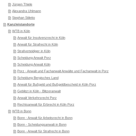
Jürgen Thiele
Alexandra Uhlmann
Stephan Stiletto
Kanzleistandorte
WTB in Köln
Anwalt für Insolvenzrecht in Köln
Anwalt für Strafrecht in Köln
Strafverteidiger in Köln
Scheidung Anwalt Porz
Scheidung Anwalt Köln
Porz - Anwalt und Fachanwalt Anwälte und Fachanwalt in Porz
Scheidung Bergisches Land
Anwalt für Bußgeld und Bußgeldbescheid in Köln Porz
Geblitzt in Köln - Blitzeranwalt
Anwalt Verkehrsrecht Porz
Rechtsanwalt für Erbrecht in Köln Porz
WTB in Bonn
Bonn - Anwalt für Arbeitsrecht in Bonn
Bonn - Scheidungsanwalt in Bonn
Bonn - Anwalt für Strafrecht in Bonn