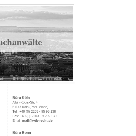
achanwälte
Büro Köln
Albin-Köbis-Str. 4
51147 Köln (Porz-Wahn)
Tel.: +49 (0) 2203 - 95 95 138
Fax: +49 (0) 2203 - 95 95 139
Email:
mail@wtb-recht.de
Büro Bonn