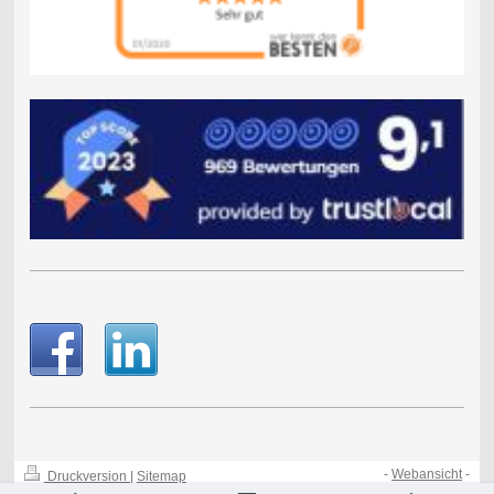
-
Webansicht
-
Druckversion
|
Sitemap