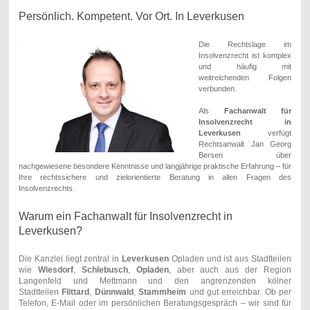
Persönlich. Kompetent. Vor Ort. In Leverkusen
Die Rechtslage im
Insolvenzrecht ist komplex
und häufig mit
weitreichenden Folgen
verbunden.
Als
Fachanwalt für
Insolvenzrecht in
Leverkusen
verfügt
Rechtsanwalt Jan Georg
Bersen über
nachgewiesene besondere Kenntnisse und langjährige praktische Erfahrung – für
Ihre rechtssichere und zielorientierte Beratung in allen Fragen des
Insolvenzrechts.
Warum ein Fachanwalt für Insolvenzrecht in
Leverkusen?
Die Kanzlei liegt zentral in
Leverkusen
Opladen und ist aus Stadtteilen
wie
Wiesdorf
,
Schlebusch
,
Opladen
, aber auch aus der Region
Langenfeld und Mettmann und den angrenzenden kölner
Stadtteilen
Flittard
,
Dünnwald
,
Stammheim
und gut erreichbar. Ob per
Telefon, E-Mail oder im persönlichen Beratungsgespräch – wir sind für