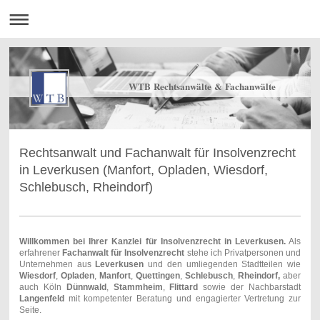
WTB Rechtsanwälte & Fachanwälte
Rechtsanwalt und Fachanwalt für Insolvenzrecht
in Leverkusen (Manfort, Opladen, Wiesdorf,
Schlebusch, Rheindorf)
Willkommen bei Ihrer Kanzlei für Insolvenzrecht in Leverkusen.
Als
erfahrener
Fachanwalt für Insolvenzrecht
stehe ich Privatpersonen und
Unternehmen aus
Leverkusen
und den umliegenden Stadtteilen wie
Wiesdorf
,
Opladen
,
Manfort
,
Quettingen
,
Schlebusch
,
Rheindorf,
aber
auch Köln
Dünnwald
,
Stammheim
,
Flittard
sowie der Nachbarstadt
Langenfeld
mit kompetenter Beratung und engagierter Vertretung zur
Seite.