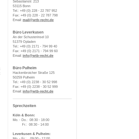
Sebastianstr. 213
53115 Bonn
Tel.: +49 (0) 228 - 22 787 952
Fax: +49 (0) 228 - 22 787 798
Email:
mail@wtb-recht.de
Büro Leverkusen
An der Schusterinsel 10
51379 Opladen
Tel.: +49 (0) 2171 - 794 99 40
Fax: +49 (0) 2171 - 794 99 60
Email:
info
@wtb-recht.de
Büro Pulheim
t
Hackenbroicher Straße 125
t
50259 Pulheim
Tel.: +49 (0) 2238 - 30 52 998
Fax: +49 (0) 2238 - 30 52 999
e
Email:
info
@wtb-recht.de
g
l
g
Sprechzeiten
,
,
,
Köln & Bonn:
l
Mo. - Do.: 08:30 - 18:00
Fr.: 08:30 - 14:00
Leverkusen & Pulheim:
Mo. - Fr.: 09:00 - 12:00