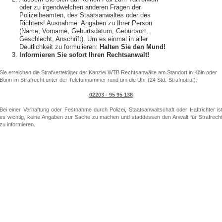
oder zu irgendwelchen anderen Fragen der
Polizeibeamten, des Staatsanwaltes oder des
Richters! Ausnahme: Angaben zu Ihrer Person
(Name, Vorname, Geburtsdatum, Geburtsort,
Geschlecht, Anschrift). Um es einmal in aller
Deutlichkeit zu formulieren:
Halten Sie den Mund!
Informieren Sie sofort Ihren Rechtsanwalt!
Sie erreichen die Strafverteidiger der Kanzlei WTB Rechtsanwälte am Standort in Köln oder
Bonn im Strafrecht unter der Telefonnummer rund um die Uhr (24 Std.-Strafnotruf):
02203 - 95 95 138
Bei einer Verhaftung oder Festnahme durch Polizei, Staatsanwaltschaft oder Haftrichter is
es wichtig, keine Angaben zur Sache zu machen und stattdessen den Anwalt für Strafrech
zu informieren.
Sprechen Sie uns an bei: Verhaftung, Festnahme, Haftbefehl, Verhaftung Anwalt, Festnahm
Anwalt , Haftbefehl Anwalt, Haftbefehl Tipps, Verhaftung Tipps, Festnahme Tipps, Verhaftun
Köln, Verhaftet Köln, Festnahme Anwalt Köln, Haftbefehl Porz, Haftbefehl Köln, Haftbefeh
Bonn, Festnahme Bonn, Verhaftet Bonn, Verhaftung Porz, Verhaftung Düsseldorf, Verhaftun
Leverkusen, Verhaftung Bergisch-Gladbach, Verhaftung Gummersbach, Verhaftung Olpe
Verhaftung Neuss, Verhaftung Bergheim, Verhaftung Düren, Anwalt Verhaftung Euskirchen
Verhaftung Mönchengladbach, Verhaftung Strafrecht Aachen, Verhaftung Dortmund
Verhaftung Essen, Verhaftung Bochum, Verhaftung Siegburg, Verhaftung Koblenz, Haftbefeh
Verteidiger, Haftbefehl Verteidiger Köln, Haftbefehl Bensberg, Verhaftet Bensberg.