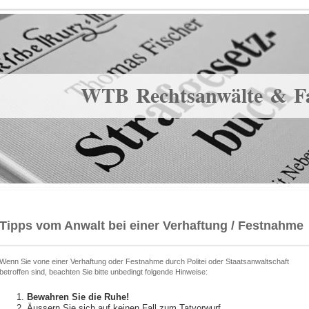
WTB Rechtsanwälte & F
Tipps vom Anwalt bei einer Verhaftung / Festnahme
Wenn Sie vone einer Verhaftung oder Festnahme durch Politei oder Staatsanwaltschaft
betroffen sind, beachten Sie bitte unbedingt folgende Hinweise:
Bewahren Sie die Ruhe!
Äussern Sie sich auf keinen Fall zum Tatvorwurf