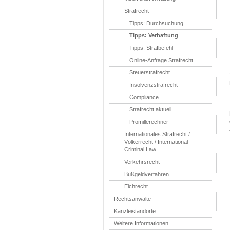
Strafrecht
Tipps: Durchsuchung
Tipps: Verhaftung
Tipps: Strafbefehl
Online-Anfrage Strafrecht
Steuerstrafrecht
Insolvenzstrafrecht
Compliance
Strafrecht aktuell
Promillerechner
Internationales Strafrecht /
Völkerrecht / International
Criminal Law
Verkehrsrecht
Bußgeldverfahren
Eichrecht
Rechtsanwälte
Kanzleistandorte
Weitere Informationen