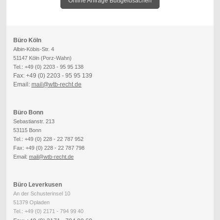
Online Anfrage Bußgeldsachen
Büro Köln
Albin-Köbis-Str. 4
51147 Köln (Porz-Wahn)
Tel.: +49 (0) 2203 - 95 95 138
Fax: +49 (0) 2203 - 95 95 139
Email:
mail@wtb-recht.de
Büro Bonn
Sebastianstr. 213
53115 Bonn
Tel.: +49 (0) 228 - 22 787 952
Fax: +49 (0) 228 - 22 787 798
Email:
mail@wtb-recht.de
Büro Leverkusen
An der Schusterinsel 10
51379 Opladen
Tel.: +49 (0) 2171 - 794 99 40