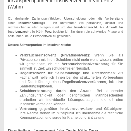
Ihr Ansprechpartner für Insolvenzrecht in Köln-Porz
(Wahn)
Ob drohende Zahlungsunfähigkeit, Überschuldung oder die Vorbereitung
eines
Insolvenzantrags
– ich unterstütze Sie persönlich, diskret und
rechtssicher in allen Fragen rund um das
Insolvenzrecht
. Als
Anwalt für
Insolvenzrecht in Köln Porz
begleite ich Sie durch die schwierige Phase und
helfe Ihnen, neue Perspektiven zu gewinnen.
Unsere Schwerpunkte im Insolvenzrecht:
Verbraucherinsolvenz (Privatinsolvenz)
: Wenn Sie als
Privatperson mit Ihren Schulden nicht mehr weiterwissen, prüfen
wir gemeinsam, ob ein
Verbraucherinsolvenzantrag
für Sie
sinnvoll ist. Ziel: Ein schuldenfreier Neustart.
Regelinsolvenz für Selbstständige und Unternehmen
: Als
Fachanwalt helfe ich Ihnen bei der strukturierten Vorbereitung
und Durchführung eines
Regelinsolvenzverfahrens
, inklusive
Sanierungsoptionen.
Schuldnerberatung durch den Anwalt
: Bei drohender
Zahlungsunfähigkeit oder gerichtlichen Mahnbescheiden
erarbeiten wir individuelle Lösungsstrategien, die oft eine
Insolvenz vermeiden können.
Vertretung gegenüber Insolvenzverwaltern und Gläubigern
:
Ihre Rechte stehen im Mittelpunkt. Ich übernehme die rechtliche
Kommunikation und sorge für Klarheit und Entlastung.