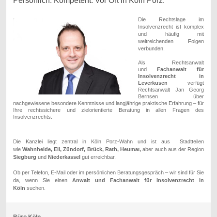
Persönlich. Kompetent. Vor Ort in Köln Porz.
Die Rechtslage im
Insolvenzrecht ist komplex
und häufig mit
weitreichenden Folgen
verbunden.
Als Rechtsanwalt
und
Fachanwalt für
Insolvenzrecht in
Leverkusen
verfügt
Rechtsanwalt Jan Georg
Bernsen über
nachgewiesene besondere Kenntnisse und langjährige praktische Erfahrung – für
Ihre rechtssichere und zielorientierte Beratung in allen Fragen des
Insolvenzrechts.
Die Kanzlei liegt zentral in Köln Porz-Wahn
und ist aus Stadtteilen
wie
Wahnheide, Eil, Zündorf, Brück, Rath, Heumar
,
aber auch aus der Region
Siegburg
und
Niederkassel
gut erreichbar.
Ob per Telefon, E-Mail oder im persönlichen Beratungsgespräch – wir sind für Sie
da, wenn Sie einen
Anwalt und Fachanwalt für Insolvenzrecht in
Köln
suchen.