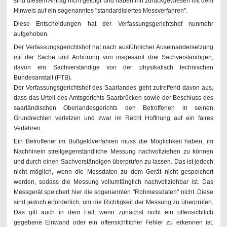
sind diesem Antrag nicht gefolgt und haben ihn zurückgewiesen mit dem
Hinweis auf ein sogenanntes "standardisiertes Messverfahren".
Diese Entscheidungen hat der Verfassungsgerichtshof nunmehr
aufgehoben.
Der Verfassungsgerichtshof hat nach ausführlicher Auseinandersetzung
mit der Sache und Anhörung von insgesamt drei Sachverständigen,
davon ein Sachverständige von der physikalisch technischen
Bundesanstalt (PTB).
Der Verfassungsgerichtshof des Saarlandes geht zutreffend davon aus,
dass das Urteil des Amtsgerichts Saarbrücken sowie der Beschluss des
saarländischen Oberlandesgerichts den Betroffenen in seinen
Grundrechten verletzen und zwar im Recht Hoffnung auf ein faires
Verfahren.
Ein Betroffener im Bußgeldverfahren muss die Möglichkeit haben, im
Nachhinein streitgegenständliche Messung nachvollziehen zu können
und durch einen Sachverständigen überprüfen zu lassen. Das ist jedoch
nicht möglich, wenn die Messdaten zu dem Gerät nicht gespeichert
werden, sodass die Messung vollumfänglich nachvollziehbar ist. Das
Messgerät speichert hier die sogenannten "Rohmessdaten" nicht. Diese
sind jedoch erforderlich, um die Richtigkeit der Messung zu überprüfen.
Das gilt auch in dem Fall, wenn zunächst nicht ein offensichtlich
gegebene Einwand oder ein offensichtlicher Fehler zu erkennen ist.