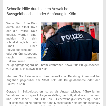
Schnelle Hilfe durch einen Anwalt bei
Bussgeldbescheid oder Anhörung in Köln
Wenn Sie z.B. in Köln
durch die Stadt Köln
oer die Polizei Köln
geblitzt worden sind,
melden Sie sich
schnellstmöglich nach
Erhalt eines
Bußgeldbescheides
oder Anhörunsgbogens
(auch genannt:
Halterauskunft /
Zeugengfragebogen) bei Ihrem erfahrenen Anwalt für Bußgeldsachen
von WTB Rechtsanwälte in Köln.
Machen Sie keinnesfalls ohne anwaltliche Beratung irgendwelche
Angaben gegenüber der Stadt Köln als Bußgeldbehörde oder der
Polizei in Köln.
Gerade in Bußgeldsachen ist es als Anwalt wichtig, frühzeitig im
Verfahren die richtigen Anträge zu stellen, die Bußgeldakte anzufordern
und einzusehen und z.B. die Geschwindigkeitsmessung oder
Rotlichtmessung zu prüfen. War das Messgerät in Köln ordnungsgemäß