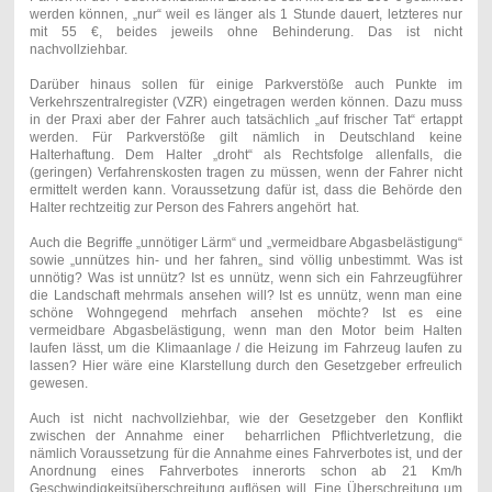
werden können, „nur“ weil es länger als 1 Stunde dauert, letzteres nur
mit 55 €, beides jeweils ohne Behinderung. Das ist nicht
nachvollziehbar.
Darüber hinaus sollen für einige Parkverstöße auch Punkte im
Verkehrszentralregister (VZR) eingetragen werden können. Dazu muss
in der Praxi aber der Fahrer auch tatsächlich „auf frischer Tat“ ertappt
werden. Für Parkverstöße gilt nämlich in Deutschland keine
Halterhaftung. Dem Halter „droht“ als Rechtsfolge allenfalls, die
(geringen) Verfahrenskosten tragen zu müssen, wenn der Fahrer nicht
ermittelt werden kann. Voraussetzung dafür ist, dass die Behörde den
Halter rechtzeitig zur Person des Fahrers angehört hat.
Auch die Begriffe „unnötiger Lärm“ und „vermeidbare Abgasbelästigung“
sowie „unnützes hin- und her fahren„ sind völlig unbestimmt. Was ist
unnötig? Was ist unnütz? Ist es unnütz, wenn sich ein Fahrzeugführer
die Landschaft mehrmals ansehen will? Ist es unnütz, wenn man eine
schöne Wohngegend mehrfach ansehen möchte? Ist es eine
vermeidbare Abgasbelästigung, wenn man den Motor beim Halten
laufen lässt, um die Klimaanlage / die Heizung im Fahrzeug laufen zu
lassen? Hier wäre eine Klarstellung durch den Gesetzgeber erfreulich
gewesen.
Auch ist nicht nachvollziehbar, wie der Gesetzgeber den Konflikt
zwischen der Annahme einer beharrlichen Pflichtverletzung, die
nämlich Voraussetzung für die Annahme eines Fahrverbotes ist, und der
Anordnung eines Fahrverbotes innerorts schon ab 21 Km/h
Geschwindigkeitsüberschreitung auflösen will. Eine Überschreitung um