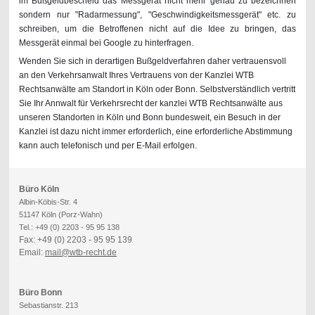
im Bußgeldbescheid das Messgerät nicht mehr genau zu bezeichnen
sondern nur "Radarmessung", "Geschwindigkeitsmessgerät" etc. zu
schreiben, um die Betroffenen nicht auf die Idee zu bringen, das
Messgerät einmal bei Google zu hinterfragen.
Wenden Sie sich in derartigen Bußgeldverfahren daher vertrauensvoll
an den Verkehrsanwalt Ihres Vertrauens von der Kanzlei WTB
Rechtsanwälte am Standort in Köln oder Bonn. Selbstverständlich vertritt
Sie Ihr Annwalt für Verkehrsrecht der kanzlei WTB Rechtsanwälte aus
unseren Standorten in Köln und Bonn bundesweit, ein Besuch in der
Kanzlei ist dazu nicht immer erforderlich, eine erforderliche Abstimmung
kann auch telefonisch und per E-Mail erfolgen.
Büro Köln
Albin-Köbis-Str. 4
51147 Köln (Porz-Wahn)
Tel.: +49 (0) 2203 - 95 95 138
Fax: +49 (0) 2203 - 95 95 139
Email:
mail@wtb-recht.de
Büro Bonn
Sebastianstr. 213