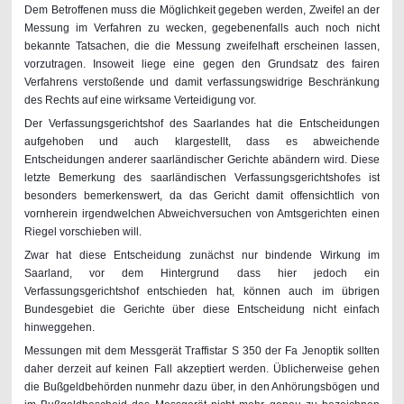
Dem Betroffenen muss die Möglichkeit gegeben werden, Zweifel an der
Messung im Verfahren zu wecken, gegebenenfalls auch noch nicht
bekannte Tatsachen, die die Messung zweifelhaft erscheinen lassen,
vorzutragen. Insoweit liege eine gegen den Grundsatz des fairen
Verfahrens verstoßende und damit verfassungswidrige Beschränkung
des Rechts auf eine wirksame Verteidigung vor.
Der Verfassungsgerichtshof des Saarlandes hat die Entscheidungen
aufgehoben und auch klargestellt, dass es abweichende
Entscheidungen anderer saarländischer Gerichte abändern wird. Diese
letzte Bemerkung des saarländischen Verfassungsgerichtshofes ist
besonders bemerkenswert, da das Gericht damit offensichtlich von
vornherein irgendwelchen Abweichversuchen von Amtsgerichten einen
Riegel vorschieben will.
Zwar hat diese Entscheidung zunächst nur bindende Wirkung im
Saarland, vor dem Hintergrund dass hier jedoch ein
Verfassungsgerichtshof entschieden hat, können auch im übrigen
Bundesgebiet die Gerichte über diese Entscheidung nicht einfach
hinweggehen.
Messungen mit dem Messgerät Traffistar S 350 der Fa Jenoptik sollten
daher derzeit auf keinen Fall akzeptiert werden. Üblicherweise gehen
die Bußgeldbehörden nunmehr dazu über, in den Anhörungsbögen und