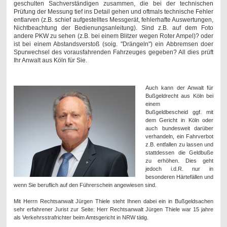
geschulten Sachverständigen zusammen, die bei der technischen
Prüfung der Messung tief ins Detail gehen und oftmals technische Fehler
entlarven (z.B. schief aufgestelltes Messgerät, fehlerhafte Auswertungen,
Nichtbeachtung der Bedienungsanleitung). Sind z.B. auf dem Foto
andere PKW zu sehen (z.B. bei einem Blitzer wegen Roter Ampel)? oder
ist bei einem Abstandsverstoß (soig. "Drängeln") ein Abbremsen doer
Spurwechsel des vorausfahrenden Fahrzeuges gegeben? All dies prüft
Ihr Anwalt aus Köln für Sie.
Auch kann der Anwalt für
Bußgeldrecht aus Köln bei
einem
Bußgeldbescheid ggf. mit
dem Gericht in Köln oder
auch bundesweit darüber
verhandeln, ein Fahrverbot
z.B. entfallen zu lassen und
stattdessen die Geldbuße
zu erhöhen. Dies geht
jedoch i.d.R. nur in
besonderen Härtefällen und
wenn Sie beruflich auf den Führerschein angewiesen sind.
Mit Herrn Rechtsanwalt Jürgen Thiele steht Ihnen dabei ein in Bußgeldsachen
sehr erfahrener Jurist zur Seite: Herr Rechtsanwalt Jürgen Thiele war 15 jahre
als Verkehrsstrafrichter beim Amtsgericht in NRW tätig.