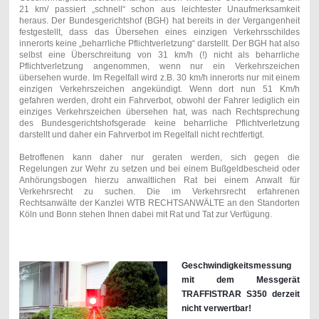
21 km/ passiert „schnell“ schon aus leichtester Unaufmerksamkeit
heraus. Der Bundesgerichtshof (BGH) hat bereits in der Vergangenheit
festgestellt, dass das Übersehen eines einzigen Verkehrsschildes
innerorts keine „beharrliche Pflichtverletzung“ darstellt. Der BGH hat also
selbst eine Überschreitung von 31 km/h (!) nicht als beharrliche
Pflichtverletzung angenommen, wenn nur ein Verkehrszeichen
übersehen wurde. Im Regelfall wird z.B. 30 km/h innerorts nur mit einem
einzigen Verkehrszeichen angekündigt. Wenn dort nun 51 Km/h
gefahren werden, droht ein Fahrverbot, obwohl der Fahrer lediglich ein
einziges Verkehrszeichen übersehen hat, was nach Rechtsprechung
des Bundesgerichtshofsgerade keine beharrliche Pflichtverletzung
darstellt und daher ein Fahrverbot im Regelfall nicht rechtfertigt.
Betroffenen kann daher nur geraten werden, sich gegen die
Regelungen zur Wehr zu setzen und bei einem Bußgeldbescheid oder
Anhörungsbogen hierzu anwaltlichen Rat bei einem Anwalt für
Verkehrsrecht zu suchen. Die im Verkehrsrecht erfahrenen
Rechtsanwälte der Kanzlei WTB RECHTSANWÄLTE an den Standorten
Köln und Bonn stehen Ihnen dabei mit Rat und Tat zur Verfügung.
Geschwindigkeitsmessung
mit dem Messgerät
TRAFFISTRAR S350 derzeit
nicht verwertbar!