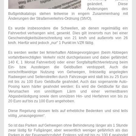
geändert. Diese
Änderungen des
Bußgeldkatalogs stehen teilweise in engem Zusammenhang mit
Änderungen der Straßenverkehrs-Ordnung (StVO).
Es wurde insbesondere die Schwellen, ab denen regelmäßig ein
Fahrverbot verhangen wird, gesenkt. Dies gilt innerorts nun bei einer
Geschwindigkeitsüberschreitung von 21 km/h und außerorts von 26
km/h. Hierfür wird jedoch „nur“ 1 Punkt im VZR fällig.
Es werden weiter bei fehlerhaften Abbiegevorgängen (beim Abbiegen
vorfahrtberechtigten Verkehr nicht durchgelassen und dabei gefährdet:
140 €, 1 Monat Fahrverbot) oder einer Sorgfaltspflichtverletzung beim
Ein- bzw. Aussteigen die Geldbußen verdoppelt. Auch die
vorschriftswidrige Nutzung von Gehwegen, linksseitig angelegten
Radwegen und Seitenstreifen durch Fahrzeuge wird statt bis zu 25 Euro
mit bis zu 100 Euro Geldbuße geahndet. Auch das sogenannte Auto-
Posing kann härter geahndet werden: Es wird die Geldbuße für das
Verursachen von unnötigem Lärm und einer vermeidbaren
Abgasbelästigung sowie dem unnützen Hin- und Herfahren von bis zu
20 Euro auf bis zu 100 Euro angehoben.
Diese Regelung stossen teils auf erhebliche Bedenken und sind teils
völlig „unausgegoren“.
So ist das Parken auf Gehwegen ohne Behinderung länger als 1 Stunde
zwar lästig für Fußgänger, aber wesentlich weniger gefährlich als das
Parken in der Feuerwehrzufahrt. Ersteres soll mit bis zu 100 € geahndet