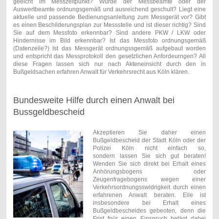
geeicht im Messzeitpunkt? Wurde der Messbeamte oder der
Auswertbeamte ordnungsgemäß und ausreichend geschult? Liegt eine
aktuelle und passende Bedienungsanleitung zum Messgerät vor? Gibt
es einen Beschilderungsplan zur Messstelle und ist dieser richtig? Sind
Sie auf dem Messfoto erkennbar? Sind andere PKW / LKW oder
Hindernisse im Bild erkennbar? Ist das Messfoto ordnungsgemäß
(Datenzeile?) Ist das Messgerät ordnungssgemäß aufgebaut worden
und entspricht das Messprotokoll den gesetzlichen Anfordeurngen? All
diese Fragen lassen sich nur nach Akteneinsicht durch den in
Bußgeldsachen erfahren Anwalt für Verkehrsrecht aus Köln klären.
Bundesweite Hilfe durch einen Anwalt bei
Bussgeldbescheid
Akzeptieren Sie daher einen
Bußgeldbescheid der Stadt Köln oder der
Polizei Köln nicht einfach so,
sondern lassen Sie sich gut beraten!
Wenden Sie sich direkt bei Erhalt eines
Anhörungsbogens oder
Zeugenfragebogens wegen einer
Verkehrsordnungsswidrigkeit durch einen
erfahrenen Anwalt beraten. Eile ist
insbesondere bei Erhalt eines
Bußgeldbescheides gebeoten, denn die
Frist fpür einen Einspruch betägt dabei