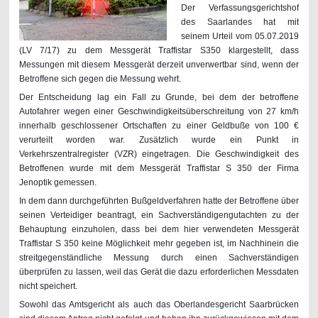
Der Verfassungsgerichtshof
des Saarlandes hat mit
seinem Urteil vom 05.07.2019
(LV 7/17) zu dem Messgerät Traffistar S350 klargestellt, dass
Messungen mit diesem Messgerät derzeit unverwertbar sind, wenn der
Betroffene sich gegen die Messung wehrt.
Der Entscheidung lag ein Fall zu Grunde, bei dem der betroffene
Autofahrer wegen einer Geschwindigkeitsüberschreitung von 27 km/h
innerhalb geschlossener Ortschaften zu einer Geldbuße von 100 €
verurteilt worden war. Zusätzlich wurde ein Punkt in
Verkehrszentralregister (VZR) eingetragen. Die Geschwindigkeit des
Betroffenen wurde mit dem Messgerät Traffistar S 350 der Firma
Jenoptik gemessen.
In dem dann durchgeführten Bußgeldverfahren hatte der Betroffene über
seinen Verteidiger beantragt, ein Sachverständigengutachten zu der
Behauptung einzuholen, dass bei dem hier verwendeten Messgerät
Traffistar S 350 keine Möglichkeit mehr gegeben ist, im Nachhinein die
streitgegenständliche Messung durch einen Sachverständigen
überprüfen zu lassen, weil das Gerät die dazu erforderlichen Messdaten
nicht speichert.
Sowohl das Amtsgericht als auch das Oberlandesgericht Saarbrücken