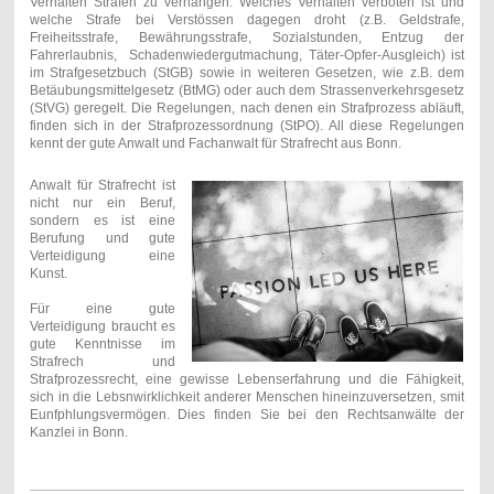
Verhalten Strafen zu verhängen. Welches Verhalten verboten ist und
welche Strafe bei Verstössen dagegen droht (z.B. Geldstrafe,
Freiheitsstrafe, Bewährungsstrafe, Sozialstunden, Entzug der
Fahrerlaubnis, Schadenwiedergutmachung, Täter-Opfer-Ausgleich) ist
im Strafgesetzbuch (StGB) sowie in weiteren Gesetzen, wie z.B. dem
Betäubungsmittelgesetz (BtMG) oder auch dem Strassenverkehrsgesetz
(StVG) geregelt. Die Regelungen, nach denen ein Strafprozess abläuft,
finden sich in der Strafprozessordnung (StPO). All diese Regelungen
kennt der gute Anwalt und Fachanwalt für Strafrecht aus Bonn.
Anwalt für Strafrecht ist
nicht nur ein Beruf,
sondern es ist eine
Berufung und gute
Verteidigung eine
Kunst.
Für eine gute
Verteidigung braucht es
gute Kenntnisse im
Strafrech und
Strafprozessrecht, eine gewisse Lebenserfahrung und die Fähigkeit,
sich in die Lebsnwirklichkeit anderer Menschen hineinzuversetzen, smit
Eunfphlungsvermögen. Dies finden Sie bei den Rechtsanwälte der
Kanzlei in Bonn.