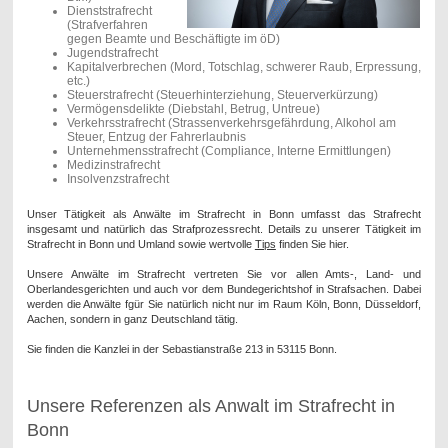
Dienststrafrecht
(Strafverfahren
gegen Beamte und Beschäftigte im öD)
Jugendstrafrecht
Kapitalverbrechen (Mord, Totschlag, schwerer Raub, Erpressung,
etc.)
Steuerstrafrecht (Steuerhinterziehung, Steuerverkürzung)
Vermögensdelikte (Diebstahl, Betrug, Untreue)
Verkehrsstrafrecht (Strassenverkehrsgefährdung, Alkohol am
Steuer, Entzug der Fahrerlaubnis
Unternehmensstrafrecht (Compliance, Interne Ermittlungen)
Medizinstrafrecht
Insolvenzstrafrecht
Unser Tätigkeit als Anwälte im Strafrecht in Bonn umfasst das Strafrecht
insgesamt und natürlich das Strafprozessrecht. Details zu unserer Tätigkeit im
Strafrecht in Bonn und Umland sowie wertvolle
Tips
finden Sie hier.
Unsere Anwälte im Strafrecht vertreten Sie vor allen Amts-, Land- und
Oberlandesgerichten und auch vor dem Bundegerichtshof in Strafsachen. Dabei
werden die Anwälte fgür Sie natürlich nicht nur im Raum Köln, Bonn, Düsseldorf,
Aachen, sondern in ganz Deutschland tätig.
Sie finden die Kanzlei in der Sebastianstraße 213 in 53115 Bonn.
Unsere Referenzen als Anwalt im Strafrecht in
Bonn