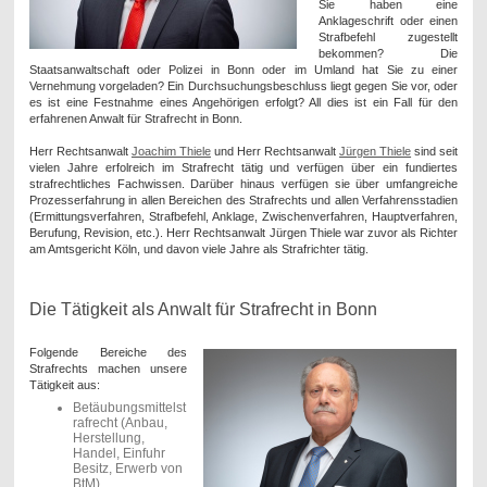
Sie haben eine
Anklageschrift oder einen
Strafbefehl zugestellt
bekommen? Die
Staatsanwaltschaft oder Polizei in Bonn oder im Umland hat Sie zu einer
Vernehmung vorgeladen? Ein Durchsuchungsbeschluss liegt gegen Sie vor, oder
es ist eine Festnahme eines Angehörigen erfolgt? All dies ist ein Fall für den
erfahrenen Anwalt für Strafrecht in Bonn.
Herr Rechtsanwalt
Joachim Thiele
und Herr Rechtsanwalt
Jürgen Thiele
sind seit
vielen Jahre erfolreich im Strafrecht tätig und verfügen über ein fundiertes
strafrechtliches Fachwissen. Darüber hinaus verfügen sie über umfangreiche
Prozesserfahrung in allen Bereichen des Strafrechts und allen Verfahrensstadien
(Ermittungsverfahren, Strafbefehl, Anklage, Zwischenverfahren, Hauptverfahren,
Berufung, Revision, etc.). Herr Rechtsanwalt Jürgen Thiele war zuvor als Richter
am Amtsgericht Köln, und davon viele Jahre als Strafrichter tätig.
Die Tätigkeit als Anwalt für Strafrecht in Bonn
Folgende Bereiche des
Strafrechts machen unsere
Tätigkeit aus:
Betäubungsmittelst
rafrecht (Anbau,
Herstellung,
Handel, Einfuhr
Besitz, Erwerb von
BtM)