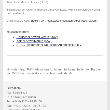
Abschluss: Master of Laws (LL.M.)
Tätigkeit bei der Unternehmensberatung ConLead, Köln, im Bereich Consulting
und Leadership
Universität zu Köln,
Studium der Rechtswissenschaften (Abschluss: Diplom)
Mitgliedschaften:
Deutscher Anwalt Verein (DAV)
Kölner Anwaltverein (KAV)
ADAC - Allgemeiner Deutscher Automibilclub e.V.
Hinweis:
Frau RA'ìn Alexandra Uhlmann ist keine haftender Partnerin
von WTB Rechtsanwälte und rechtlich selbständig.
Büro Köln
Albin-Köbis-Str. 4
51147 Köln (Porz-Wahn)
Tel.: +49 (0) 2203 - 95 95 138
Fax: +49 (0) 2203 - 95 95 139