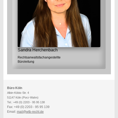
Sandra Herchenbach
Rechtsanwaltsfachangestellte
Büroleitung
Büro Köln
Albin-Köbis-Str. 4
51147 Köln (Porz-Wahn)
Tel.: +49 (0) 2203 - 95 95 138
Fax: +49 (0) 2203 - 95 95 139
Email:
mail@wtb-recht.de